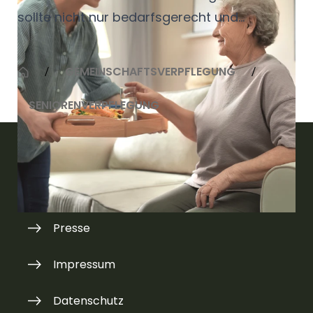
sollte nicht nur bedarfsgerecht und
ausgewogen sein, sondern vor allem frisch
und abwechslungsreich.
GEMEINSCHAFTSVERPFLEGUNG
Herausforderungen, für die wir
SENIORENVERPFLEGUNG
wirtschaftliche Lösungen anbieten.
Kontakt
Presse
Impressum
Datenschutz